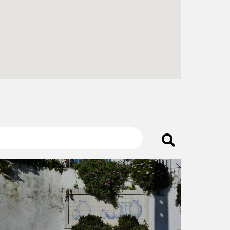
onte à entrada de Á-dos-Potes