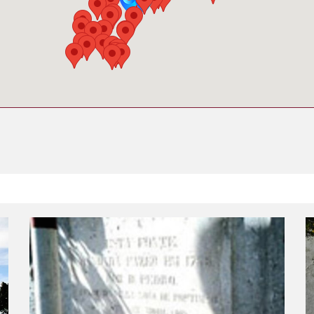
Fontanário do Morgado da Póvoa
F