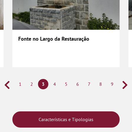
Fonte no Largo da Restauração
1
2
3
4
5
6
7
8
9
Características e Tipologias