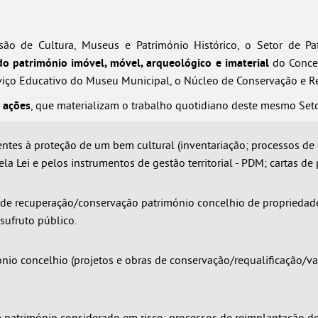
ão de Cultura, Museus e Património Histórico, o Setor de Pa
do património imóvel, móvel, arqueológico e imaterial
do Concel
iço Educativo do Museu Municipal, o Núcleo de Conservação e Re
 ações
, que materializam o trabalho quotidiano deste mesmo Seto
tes à proteção de um bem cultural (inventariação; processos de cl
la Lei e pelos instrumentos de gestão territorial - PDM; cartas de 
e recuperação/conservação património concelhio de propriedade m
sufruto público.
ónio concelhio (projetos e obras de conservação/requalificação/va
m património considerado em risco; processos de reimplantação 