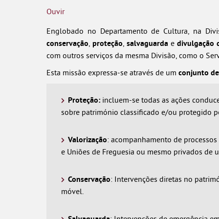
Ouvir
Englobado no Departamento de Cultura, na Divis
conservação
,
proteção
,
salvaguarda
e
divulgação 
com outros serviços da mesma Divisão, como o Serv
Esta missão expressa-se através de um
conjunto de
Proteção:
incluem-se todas as ações conducen
sobre património classificado e/ou protegido pe
Valorização
: acompanhamento de processos d
e Uniões de Freguesia ou mesmo privados de u
Conservação
: Intervenções diretas no patrim
móvel.
Salvaguarda
: Intervenções de emergência e