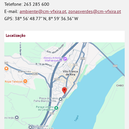
Telefone: 263 285 600
E-mail:
ambiente@cm-vfxira.pt
,
zonasverdes@cm-vfxira.pt
GPS: 38º 56' 48.77" N, 8º 59' 36.36" W