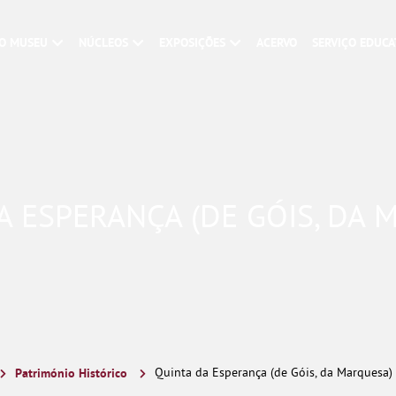
O MUSEU
NÚCLEOS
EXPOSIÇÕES
ACERVO
SERVIÇO EDUCA
A ESPERANÇA (DE GÓIS, DA 
Património Histórico
Quinta da Esperança (de Góis, da Marquesa)