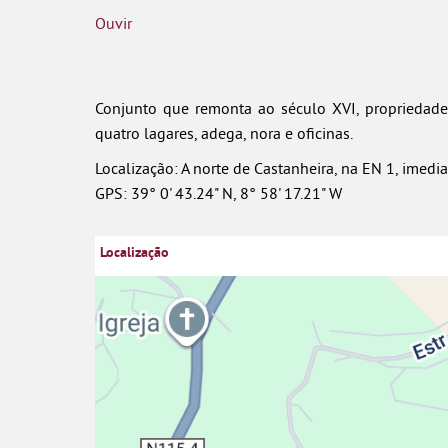
Ouvir
Conjunto que remonta ao século XVI, propriedade
quatro lagares, adega, nora e oficinas.
Localização: A norte de Castanheira, na EN 1, ime
GPS: 39° 0' 43.24" N, 8° 58' 17.21" W