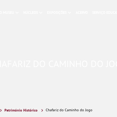
O MUSEU
NÚCLEOS
EXPOSIÇÕES
ACERVO
SERVIÇO EDUCA
AFARIZ DO CAMINHO DO J
Património Histórico
Chafariz do Caminho do Jogo