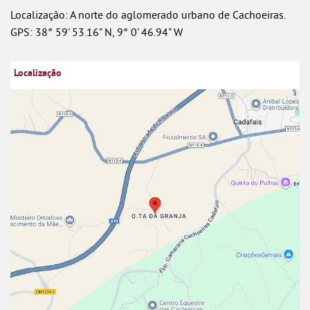
Localização: A norte do aglomerado urbano de Cachoeiras.
GPS: 38° 59' 53.16" N, 9° 0' 46.94" W