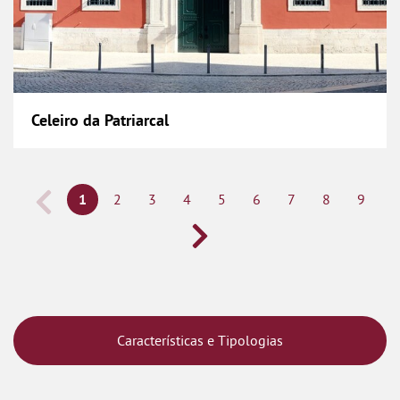
Celeiro da Patriarcal
1
2
3
4
5
6
7
8
9
Características e Tipologias