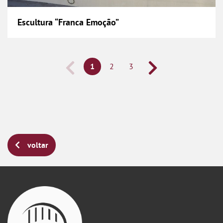
Escultura “Franca Emoção”
1
2
3
voltar