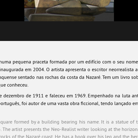
numa pequena praceta formada por um edifício com o seu nome. 
inaugurada em 2004. O artista apresenta o escritor neorrealista a
quense sentado nas rochas da costa da Nazaré. Tem um livro sobre
que conheceu.
de dezembro de 1911 e faleceu em 1969. Empenhado na luta ant
português, foi autor de uma vasta obra ficcional, tendo lançado e
uare formed by a building bearing his name. It is a statue of 
 The artist presents the Neo-Realist writer looking at the horizo
 rocks of the Nazaré coast. He has a book over his leg and the ber