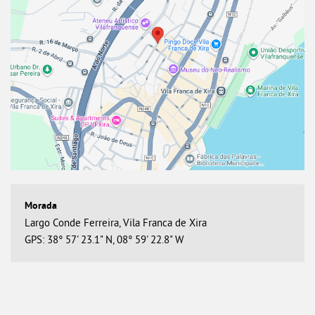
Largo Conde Ferreira, Vila Franca de Xira
GPS: 38° 57' 23.1" N, 08° 59' 22.8" W