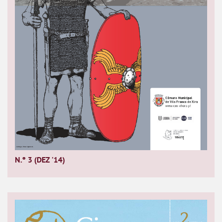
N.º 3 (DEZ '14)