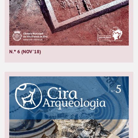
N.º 6 (NOV'18)