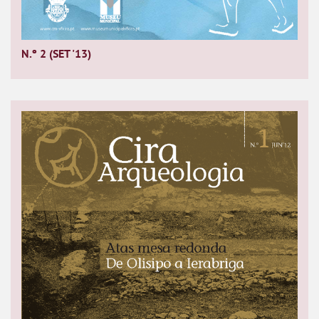
N.º 2 (SET '13)