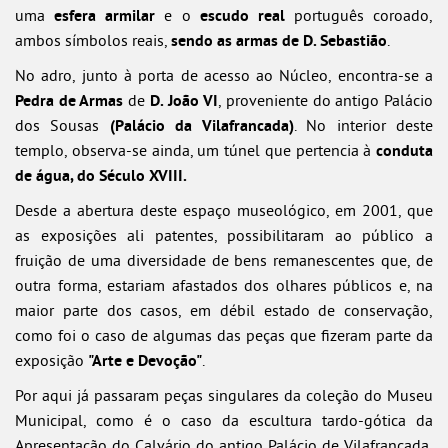
uma
esfera armilar
e o
escudo real
português coroado,
ambos símbolos reais,
sendo as armas de D. Sebastião
.
No adro, junto à porta de acesso ao Núcleo, encontra-se a
Pedra de Armas
de
D. João VI
, proveniente do antigo Palácio
dos Sousas
(Palácio da Vilafrancada)
. No interior deste
templo, observa-se ainda, um túnel que pertencia à
conduta
de água, do Século XVIII.
Desde a abertura deste espaço museológico, em 2001, que
as exposições ali patentes, possibilitaram ao público a
fruição de uma diversidade de bens remanescentes que, de
outra forma, estariam afastados dos olhares públicos e, na
maior parte dos casos, em débil estado de conservação,
como foi o caso de algumas das peças que fizeram parte da
exposição
"Arte e Devoção"
.
Por aqui já passaram peças singulares da coleção do Museu
Municipal, como é o caso da escultura tardo-gótica da
Apresentação do Calvário do antigo Palácio de Vilafrancada,