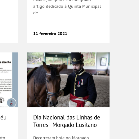
artigo dedicado à Quinta Municipal
de ...
11
fevereiro
2021
.
sipo
us” a céu aberto
Dia Nacional das Linhas de To
céu
Dia Nacional das Linhas de
Torres - Morgado Lusitano
ato
Decorreram hoje no Morgado