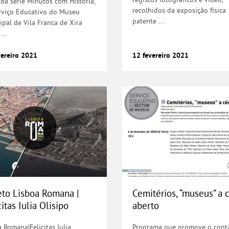
 da série Minutos com História,
recolhidos da exposição física
rviço Educativo do Museu
patente ...
ipal de Vila Franca de Xira
...
vereiro
2021
12
fevereiro
2021
 turismo cultural acessível e inclusivo
eto Lisboa Romana | Felicitas Iulia Oli
Cemitérios, “muse
eto Lisboa Romana |
Cemitérios, “museus” a 
citas Iulia Olisipo
aberto
 Romana|Felicitas Iulia
Programa que promove o cont