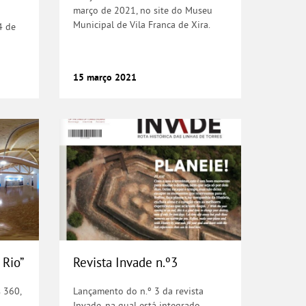
março de 2021, no site do Museu
Municipal de Vila Franca de Xira.
4 de
15
março
2021
aços do Rio”
Revista Invade n.º3
 Rio”
Revista Invade n.º3
 360,
Lançamento do n.º 3 da revista
Invade, na qual está integrado