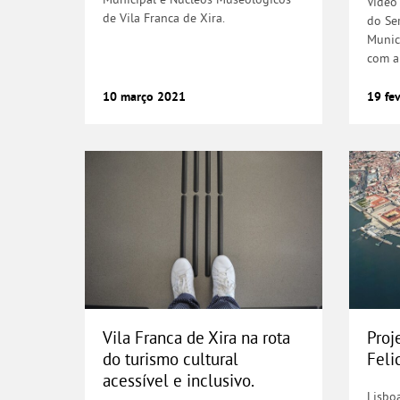
Vídeo
de Vila Franca de Xira.
do Se
Munic
com a 
10
março
2021
19
fe
Vila Franca de Xira na rota do
Proj
Vila Franca de Xira na rota
Proj
do turismo cultural
Feli
acessível e inclusivo.
Lisboa