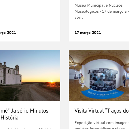
Museu Municipal e Núcleos
Museológicos - 17 de março a 
abril
rço
2021
17
março
2021
amé” da série Minutos com História
Visita Virtual “Tr
amé” da série Minutos
Visita Virtual “Traços do
História
Exposição virtual com imagens
registos fotográficos e video,