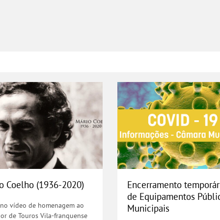
ntos e Sítios - 18 de abril de 2021
o Coelho (1936-2020)
Encerramento tem
o Coelho (1936-2020)
Encerramento temporár
de Equipamentos Públi
no vídeo de homenagem ao
Municipais
or de Touros Vila-franquense