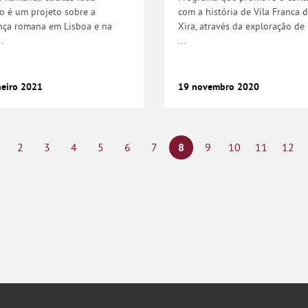
po é um projeto sobre a
com a história de Vila Franca 
nça romana em Lisboa e na
Xira, através da exploração de
.
...
neiro
2021
19
novembro
2020
2
3
4
5
6
7
8
9
10
11
12