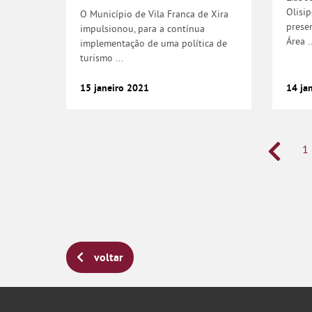
Olisi
O Município de Vila Franca de Xira
prese
impulsionou, para a contínua
Área ..
implementação de uma política de
turismo ...
15
janeiro
2021
14
ja
1
voltar