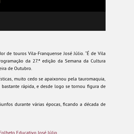
or de touros Vila-Franquense José Júlio. “É de Vila
programação da 27.ª edição da Semana da Cultura
ira de Outubro.
ísticas, muito cedo se apaixonou pela tauromaquia,
i bastante rápida, e desde logo se tornou figura de
riunfos durante várias épocas, ficando a década de
Folheto Educativo José Júlio