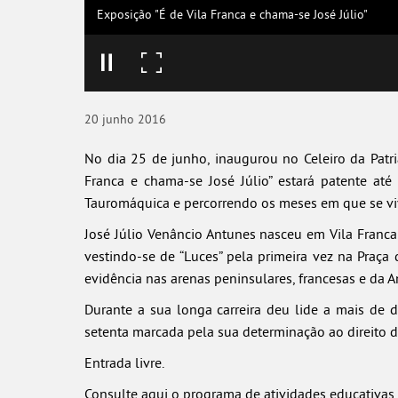
Exposição "É de Vila Franca e chama-se José Júlio"
20
junho
2016
No dia 25 de junho, inaugurou no Celeiro da Patria
Franca e chama-se José Júlio” estará patente a
Tauromáquica e percorrendo os meses em que se viv
José Júlio Venâncio Antunes nasceu em Vila Franca
vestindo-se de “Luces” pela primeira vez na Praça 
evidência nas arenas peninsulares, francesas e da A
Durante a sua longa carreira deu lide a mais de d
setenta marcada pela sua determinação ao direito da
Entrada livre.
Consulte aqui o programa de atividades educativas 