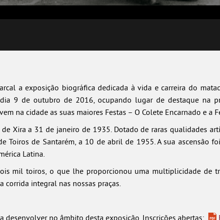
rcal a exposição biográfica dedicada à vida e carreira do matad
té dia 9 de outubro de 2016, ocupando lugar de destaque na 
em na cidade as suas maiores Festas – O Colete Encarnado e a Fe
 de Xira a 31 de janeiro de 1935. Dotado de raras qualidades art
de Toiros de Santarém, a 10 de abril de 1955. A sua ascensão fo
mérica Latina.
ois mil toiros, o que lhe proporcionou uma multiplicidade de t
 corrida integral nas nossas praças.
a desenvolver no âmbito desta exposição. Inscrições abertas: