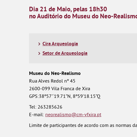
Dia
21 de Maio
, pelas
18h30
no Auditório do Museu do Neo-Realismo
Cira Arqueologia
Setor de Arqueologia
Museu do Neo-Realismo
Rua Alves Redol nº 45
2600-099 Vila Franca de Xira
GPS:38º57'´19.71”N, 8º59’18.15”Q
Tel: 263285626
E-mail:
neorealismo@cm-vfxira.pt
Limite de participantes de acordo com as normas d