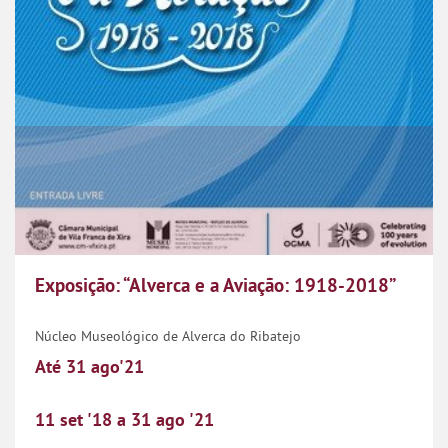
Exposição: “Alverca e a Aviação: 1918-2018”
Núcleo Museológico de Alverca do Ribatejo
Até 31 ago'21
11
set
'18
a
31
ago
'21