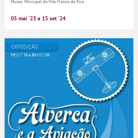
Museu Minicipal de Vila Franca de Xira
05
mai
'23
a
15
set
'24
Exposição: “Alverca e a Aviação: 1918-2018”