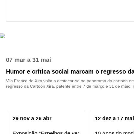
07 mar
a
31 mai
Humor e crítica social marcam o regresso da 
Vila Franca de Xira volta a destacar-se no panorama do cartoon e
regresso da Cartoon Xira, patente entre 7 de março e 31 de maio, n
29
nov
a
26
abr
12
dez
a
17
mai
Exposição “Espelhos de ver
10 Anos do mod