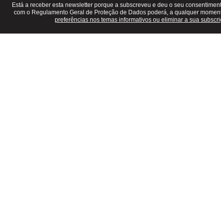
Está a receber esta newsletter porque a subscreveu e deu o seu consentime
com o Regulamento Geral de Proteção de Dados poderá, a qualquer momen
preferências nos temas informativos ou eliminar a sua subscri