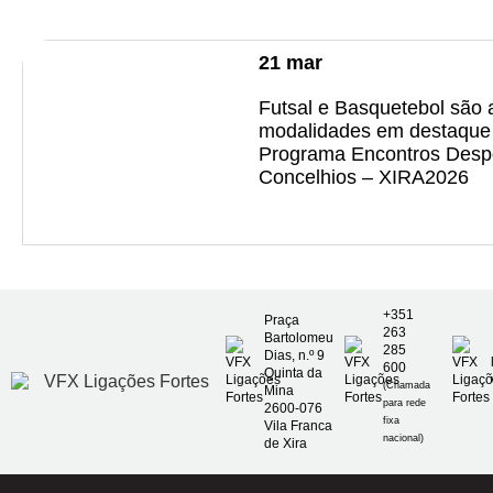
21
mar
Futsal e Basquetebol são 
modalidades em destaque
Programa Encontros Despo
Concelhios – XIRA2026
+351
Praça
263
Bartolomeu
285
Dias, n.º 9
600
Quinta da
(Chamada
Mina
para rede
2600-076
fixa
Vila Franca
nacional)
de Xira