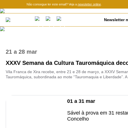
Não consegue ler este email? Veja a
newsletter online
.
Newsletter n
21
a
28 mar
XXXV Semana da Cultura Tauromáquica decor
Vila Franca de Xira recebe, entre 21 e 28 de março, a XXXV Sema
Tauromáquica, subordinada ao mote “Tauromaquia e Liberdade”. A ini
01
a
31
mar
Sável à prova em 31 resta
Concelho