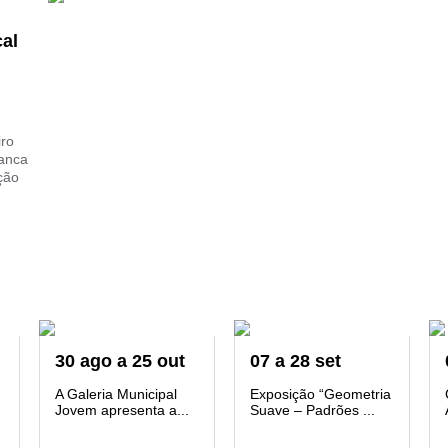
cal
iro
ranca
ção
30
ago
a
25
out
07
a
28
set
A Galeria Municipal
Exposição “Geometria
Jovem apresenta a...
Suave – Padrões ...