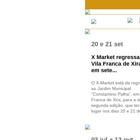
20
e
21 set
X Market regressa
Vila Franca de Xir
em sete...
O X-Market está de reg
ao Jardim Municipal
"Constantino Palha", em 
Franca de Xira, para a 
segunda edição, que ter
lugar nos dias 20 e 21 de
03 jul
a
12 out