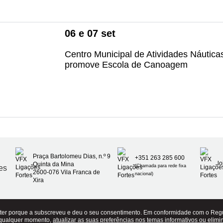
06
e
07
set
Centro Municipal de Atividades Náutic
promove Escola de Canoagem
Praça Bartolomeu Dias, n.º 9
+351 263 285 600
l
Quinta da Mina
(Chamada para rede fixa
2600-076 Vila Franca de
nacional)
Xira
etter porque a subscreveu e deu o seu consentimento. Em conformidade com o Reg
 qualquer momento,
atualizar as suas preferências nos temas informativos ou elimi