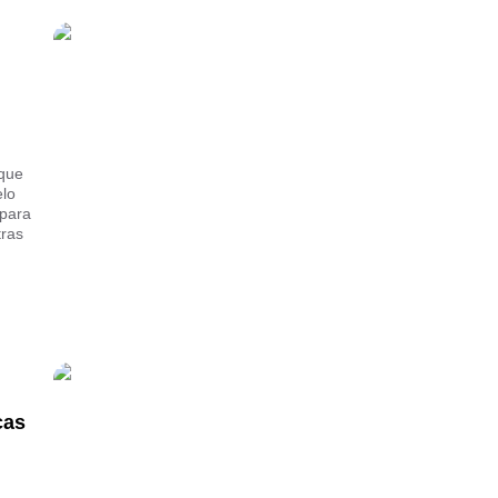
 que
elo
 para
tras
.
cas