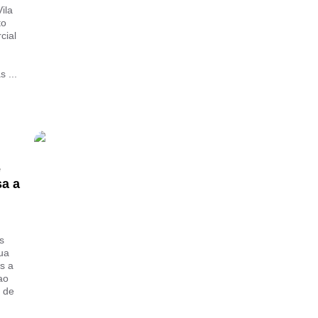
ila
to
cial
 ...
e
sa a
s
ua
s a
ao
 de