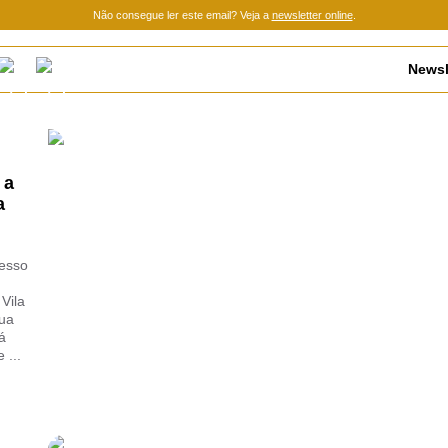
Não consegue ler este email? Veja a
newsletter online
.
Newsle
 a
a
resso
Vila
sua
á
 ...