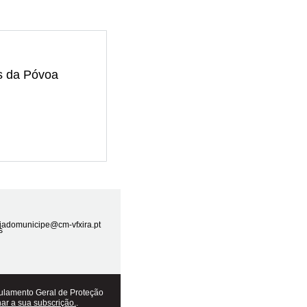
as da Póvoa
ojadomunicipe@cm-vfxira.pt
ulamento Geral de Proteção
nar a sua subscrição.
.