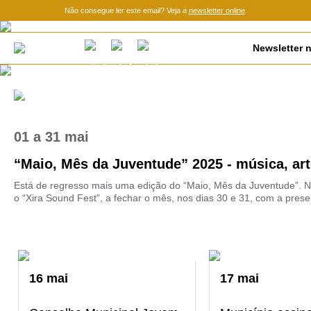
Não consegue ler este email? Veja a
newsletter online
.
Newsletter n
01
a
31 mai
“Maio, Mês da Juventude” 2025 - música, arte
Está de regresso mais uma edição do “Maio, Mês da Juventude”.
o “Xira Sound Fest”, a fechar o mês, nos dias 30 e 31, com a prese
16
mai
17
mai