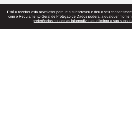
Está a receber esta newsletter porque a subscreveu e deu o seu consentime
com o Regulamento Geral de Proteção de Dados poderá, a qualquer momen
preferências nos temas informativos ou eliminar a sua subscri