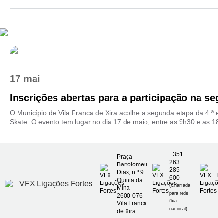
17 mai
Inscrições abertas para a participação na seg
O Município de Vila Franca de Xira acolhe a segunda etapa da 4.ª 
Skate. O evento tem lugar no dia 17 de maio, entre as 9h30 e as 18
+351
Praça
263
Bartolomeu
285
Dias, n.º 9
600
Quinta da
(Chamada
Mina
para rede
2600-076
fixa
Vila Franca
nacional)
de Xira