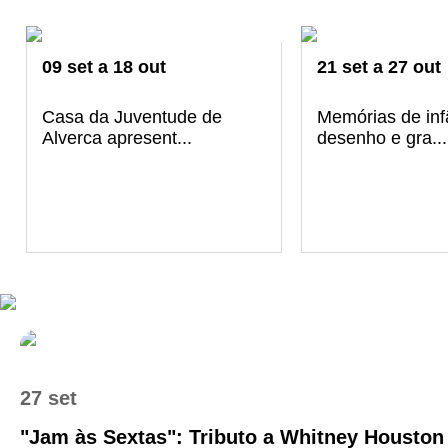
09
set
a
18
out
21
set
a
27
out
Casa da Juventude de
Memórias de in
Alverca apresent...
desenho e gra...
27 set
"Jam às Sextas": Tributo a Whitney Houston 