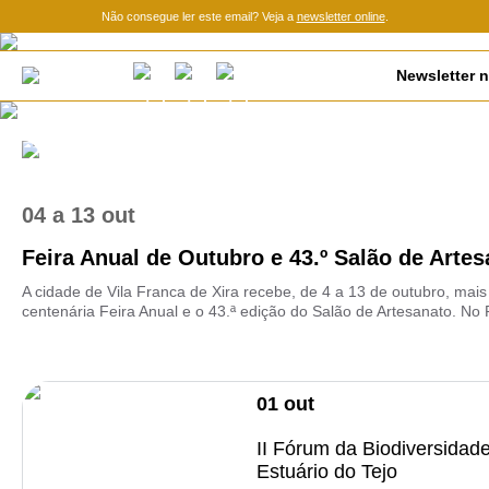
Não consegue ler este email? Veja a
newsletter online
.
Newsletter n
04
a
13 out
Feira Anual de Outubro e 43.º Salão de Artes
A cidade de Vila Franca de Xira recebe, de 4 a 13 de outubro, mai
centenária Feira Anual e o 43.ª edição do Salão de Artesanato. No 
01
out
II Fórum da Biodiversidad
Estuário do Tejo