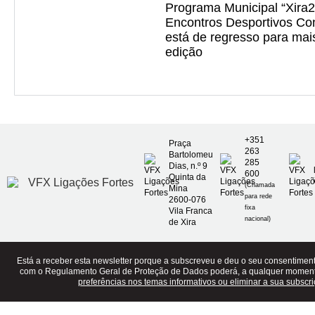
Programa Municipal “Xira2
Encontros Desportivos Co
está de regresso para ma
edição
+351
Praça
263
Bartolomeu
285
Dias, n.º 9
600
Quinta da
(Chamada
Mina
para rede
2600-076
fixa
Vila Franca
nacional)
de Xira
Está a receber esta newsletter porque a subscreveu e deu o seu consentime
com o Regulamento Geral de Proteção de Dados poderá, a qualquer momen
preferências nos temas informativos ou eliminar a sua subscri