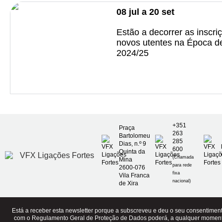
08
jul
a
20
set
Estão a decorrer as inscri
novos utentes na Época d
2024/25
+351
Praça
263
Bartolomeu
285
Dias, n.º 9
600
Quinta da
(Chamada
Mina
para rede
2600-076
fixa
Vila Franca
nacional)
de Xira
Está a receber esta newsletter porque a subscreveu e deu o seu consentime
com o Regulamento Geral de Proteção de Dados poderá, a qualquer momen