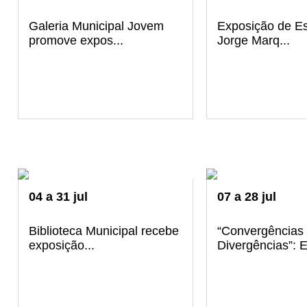
Galeria Municipal Jovem
Exposição de Es
promove expos...
Jorge Marq...
04
a
31
jul
07
a
28
jul
Biblioteca Municipal recebe
“Convergências 
exposição...
Divergências”: E