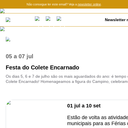
Não consegue ler este email? Veja a
newsletter online
.
Newsletter n
05
a
07 jul
Festa do Colete Encarnado
Os dias 5, 6 e 7 de julho são os mais aguardados do ano: é tempo 
Colete Encarnado! Homenageamos a figura do Campino, celebramo
01
jul
a
10
set
Estão de volta as atividad
municipais para as Férias