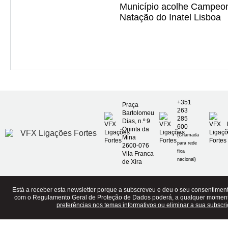
Município acolhe Campeo
Natação do Inatel Lisboa
+351
Praça
263
Bartolomeu
285
Dias, n.º 9
600
Quinta da
(Chamada
Mina
para rede
2600-076
fixa
Vila Franca
nacional)
de Xira
Está a receber esta newsletter porque a subscreveu e deu o seu consentime
com o Regulamento Geral de Proteção de Dados poderá, a qualquer momen
preferências nos temas informativos ou eliminar a sua subscri