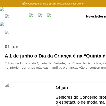
Não consegue ler este email? Veja a
newsletter online
.
Newsletter n
01 jun
A 1 de junho o Dia da Criança é na “Quinta do
O Parque Urbano da Quinta da Piedade, na Póvoa de Santa Iria, vai
no interior, por artes mágicas, famílias e crianças vão encontrar uma
14
jun
Seniores do Concelho pro
o espetáculo de moda mai