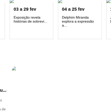
03
a
29
fev
04
a
25
fev
Exposição revela
Delphim Miranda
histórias de sobrevi...
explora a expressão
a...
...
às
a de