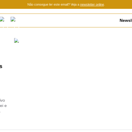
Não consegue ler este email? Veja a
newsletter online
.
Newsle
s
ivo
ei e
.