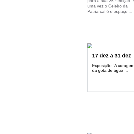
para a sua 25.ª edição. 
uma vez o Celeiro da
Patriarcal é o espaço ...
17
dez
a
31
dez
Exposição "A corage
da gota de água ...