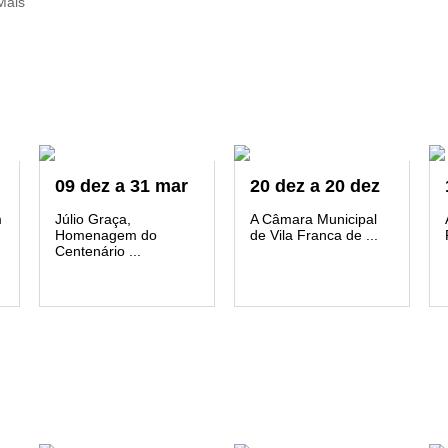
Mais
09
dez
a
31
mar
20
dez
a
20
dez
m
Júlio Graça,
A Câmara Municipal
Homenagem do
de Vila Franca de ...
Centenário ...