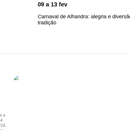
09
a
13
fev
Carnaval de Alhandra: alegria e divers
tradição
a a
24
’24,