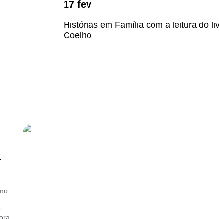
17
fev
Histórias em Família com a leitura do l
Coelho
r
smo
o
dora