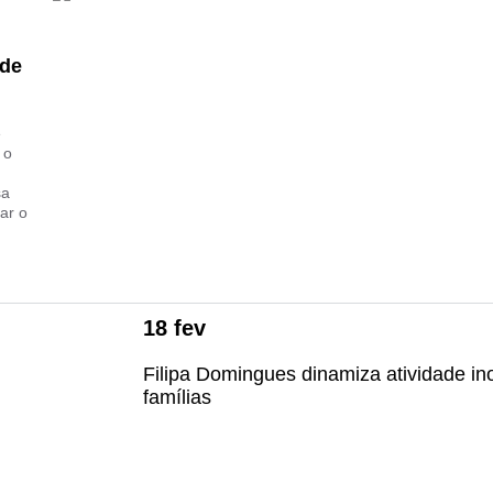
ade
e
 o
sa
rar o
18
fev
Filipa Domingues dinamiza atividade in
famílias