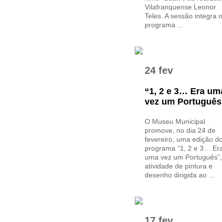
Vilafranquense Leonor
Teles. A sessão integra 
programa ...
24 fev
“1, 2 e 3… Era um
vez um Português
O Museu Municipal
promove, no dia 24 de
fevereiro, uma edição d
programa “1, 2 e 3… Er
uma vez um Português”,
atividade de pintura e
desenho dirigida ao ...
17 fev