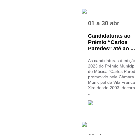
01
a
30 abr
Candidaturas ao
Prémio “Carlos
Paredes” até ao ...
As candidaturas à ediçã
2023 do Prémio Municip
de Música “Carlos Pared
promovido pela Câmara
Municipal de Vila Franc
Xira desde 2003, decor
...