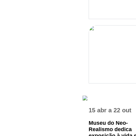
15 abr
a
22 out
Museu do Neo-
Realismo dedica
exposição à vida e