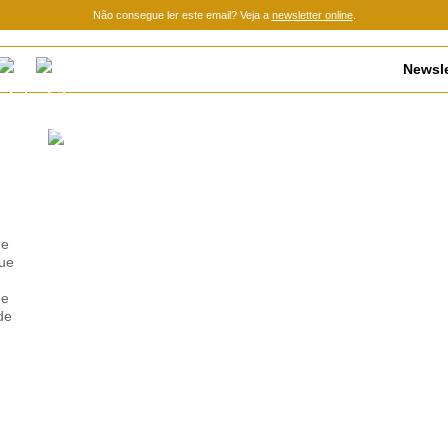
Não consegue ler este email? Veja a
newsletter online
.
Newsle
de
que
ue
de