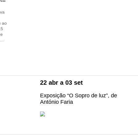
ova
u ao
15
de
..
22
abr
a
03
set
Exposição “O Sopro de luz”, de
António Faria