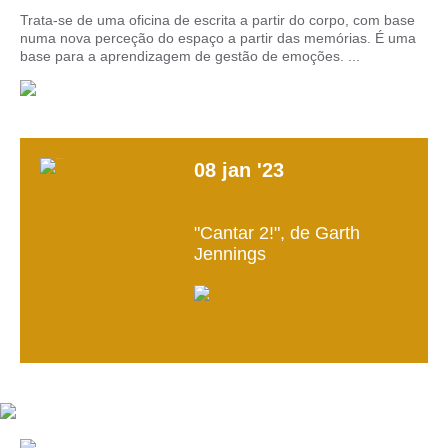
Trata-se de uma oficina de escrita a partir do corpo, com base
numa nova perceção do espaço a partir das memórias. É uma
base para a aprendizagem de gestão de emoções. ...
08
jan
'23
"Cantar 2!", de Garth
Jennings