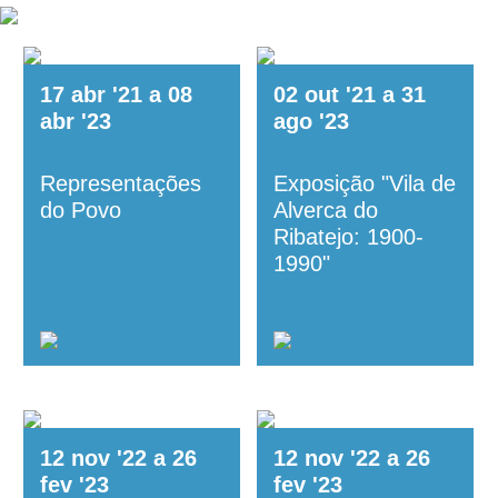
17
abr
'21
a
08
02
out
'21
a
31
abr
'23
ago
'23
Representações
Exposição "Vila de
do Povo
Alverca do
Ribatejo: 1900-
1990"
12
nov
'22
a
26
12
nov
'22
a
26
fev
'23
fev
'23