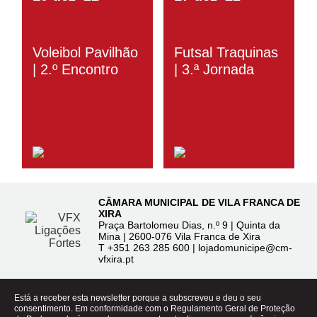
Voleibol Pavilhão
Futsal Traquinas
| 2.º Encontro
| 3.ª Jornada
CÂMARA MUNICIPAL DE VILA FRANCA DE
XIRA
Praça Bartolomeu Dias, n.º 9 | Quinta da
Mina | 2600-076 Vila Franca de Xira
T
+351 263 285 600
|
lojadomunicipe@cm-
vfxira.pt
Está a receber esta newsletter porque a subscreveu e deu o seu
consentimento. Em conformidade com o Regulamento Geral de Proteção