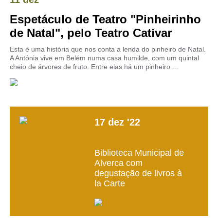
Espetáculo de Teatro "Pinheirinho
de Natal", pelo Teatro Cativar
Esta é uma história que nos conta a lenda do pinheiro de Natal.
A Antónia vive em Belém numa casa humilde, com um quintal
cheio de árvores de fruto. Entre elas há um pinheiro ...
17
dez
'22
Biblioteca Municipal de
Alverca com
degustação de livros à
la Carte