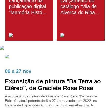
Lançamento da
Lançamento do
publicação digital
catálogo “Vila de
“Memória Histó...
Alverca do Riba...
06
a
27 nov
Exposição de pintura "Da Terra ao
Etéreo", de Graciete Rosa Rosa
A exposição de pintura de Graciete Rosa Rosa “Da Terra ao
Etéreo” estará patente de 6 a 27 de novembro de 2022, na
Galeria de Exposições Augusto Bértholo, em Alhandra. A ...