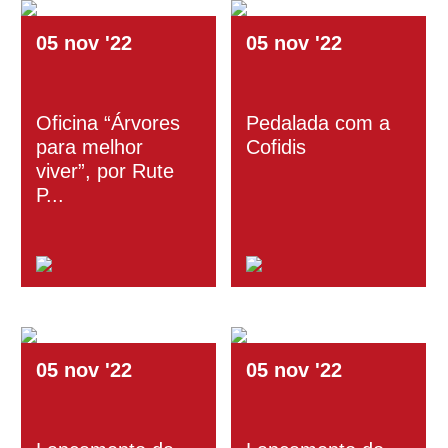
05
nov
'22
05
nov
'22
Oficina “Árvores
Pedalada com a
para melhor
Cofidis
viver”, por Rute
P...
05
nov
'22
05
nov
'22