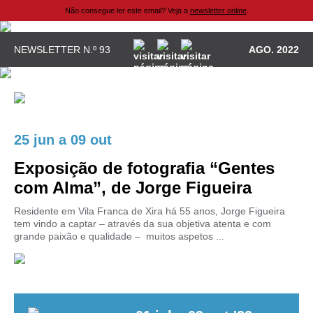
Não consegue ler este email? Veja a
newsletter online
.
NEWSLETTER N.º 93
AGO. 2022
25 jun
a
09 out
Exposição de fotografia “Gentes
com Alma”, de Jorge Figueira
Residente em Vila Franca de Xira há 55 anos, Jorge Figueira
tem vindo a captar – através da sua objetiva atenta e com
grande paixão e qualidade – muitos aspetos ...