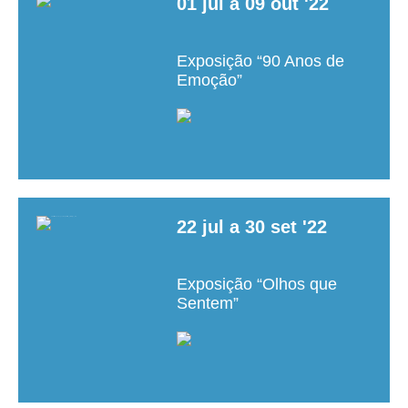
01
jul
a
09
out
'22
Exposição “90 Anos de
Emoção”
22
jul
a
30
set
'22
Exposição “Olhos que
Sentem”