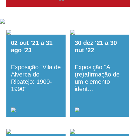
02
out
'21
a
31
30
dez
'21
a
30
ago
'23
out
'22
Exposição "Vila de
Exposição "A
Alverca do
(re)afirmação de
Ribatejo: 1900-
um elemento
1990"
ident...