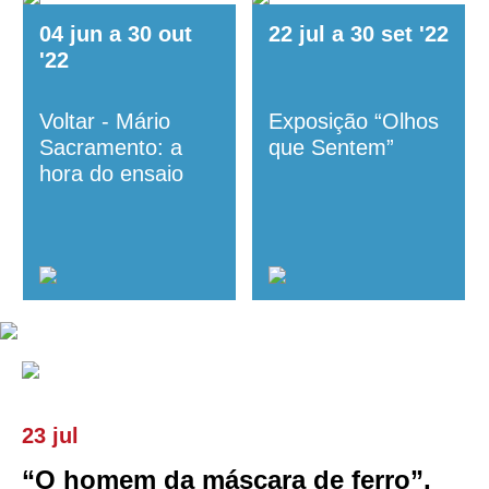
04
jun
a
30
out
22
jul
a
30
set
'22
'22
Voltar - Mário
Exposição “Olhos
Sacramento: a
que Sentem”
hora do ensaio
23 jul
“O homem da máscara de ferro”,