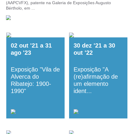
(AAPCVFX), patente na Galeria de Exposições Augusto
Bértholo, em ...
02
out
'21
a
31
30
dez
'21
a
30
ago
'23
out
'22
Exposição "Vila de
Exposição "A
Alverca do
(re)afirmação de
Ribatejo: 1900-
um elemento
1990"
ident...