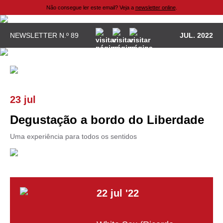
Não consegue ler este email? Veja a
newsletter online
.
NEWSLETTER N.º 89
JUL. 2022
23 jul
Degustação a bordo do Liberdade
Uma experiência para todos os sentidos
22
jul
'22