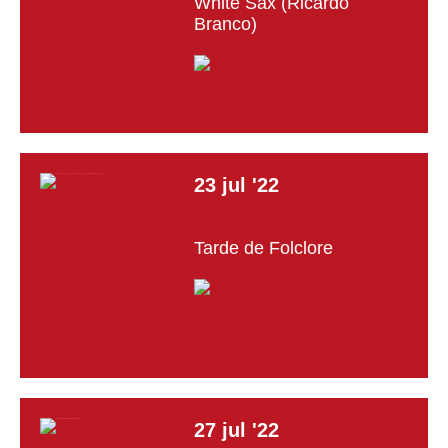
White Sax (Ricardo
Branco)
23
jul
'22
Tarde de Folclore
27
jul
'22