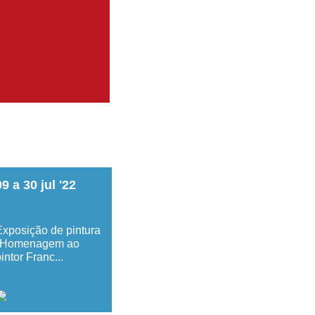
09
a
30
jul
'22
Exposição de pintura
"Homenagem ao
intor Franc...