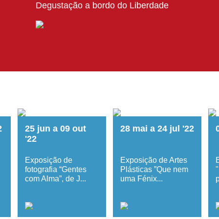
Degustação a bordo do Liberdade
2
25
jun
a
09
out
28
mai
a
24
jul
'22
'22
Exposição de
Exposição de Artes
fotografia “Gentes
Plásticas ”Que nem
com Alma”, de J...
uma Fénix...
p