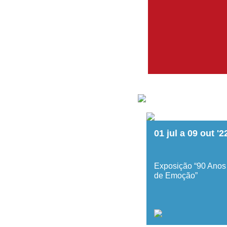
01
jul
a
09
out
'2
Exposição “90 Anos
de Emoção”