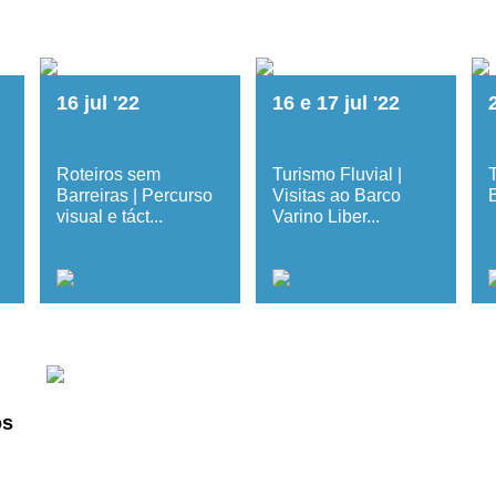
16
jul
'22
16
e
17
jul
'22
Roteiros sem
Turismo Fluvial |
T
Barreiras | Percurso
Visitas ao Barco
visual e táct...
Varino Liber...
os