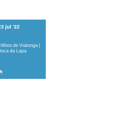
23
jul
'22
rilhos de Vialonga |
Boca da Lapa