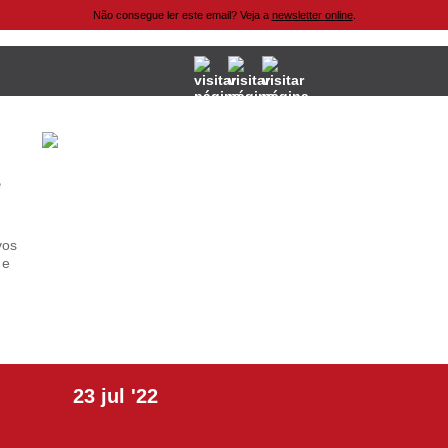
Não consegue ler este email? Veja a
newsletter online
.
e
vos
 e
23
jul
'22