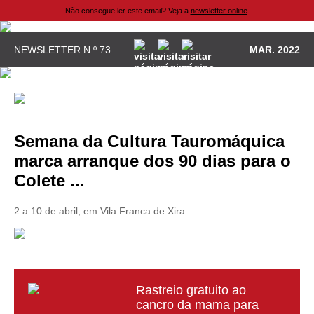
Não consegue ler este email? Veja a
newsletter online
.
NEWSLETTER N.º 73
MAR. 2022
Semana da Cultura Tauromáquica
marca arranque dos 90 dias para o
Colete ...
2 a 10 de abril, em Vila Franca de Xira
Rastreio gratuito ao
cancro da mama para