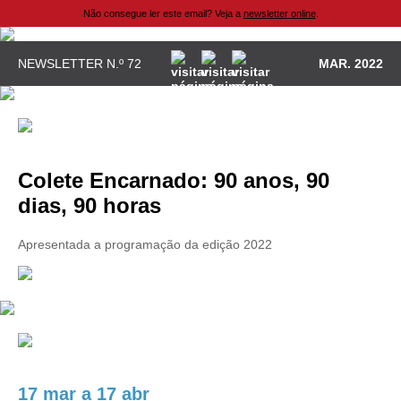
Não consegue ler este email? Veja a
newsletter online
.
NEWSLETTER N.º 72
MAR. 2022
Colete Encarnado: 90 anos, 90
dias, 90 horas
Apresentada a programação da edição 2022
17 mar
a
17 abr