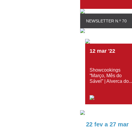
NEWSLETTER N.º 70
12
mar
'22
Showcookings
“Março, Mês do
Sável” | Alverca do..
22 fev
a
27 mar