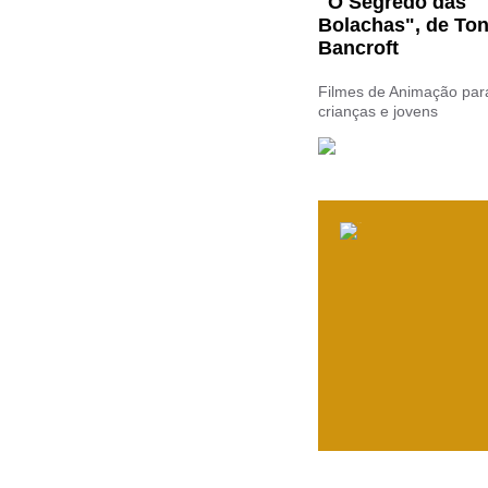
"O Segredo das
Bolachas", de To
Bancroft
Filmes de Animação par
crianças e jovens