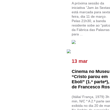
A próxima sessão da
iniciativa “Jam às Sextas
está marcada para sext
feira, dia 11 de março.
Pelas 21h30, a banda
residente sobe ao “palco
da Fábrica das Palavras
para ...
13 mar
Cinema no Museu 
“Cristo parou em
Eboli” (1.ª parte*),
de Francesco Ros
(Itália/ França, 1979) 3h
min, N/C * A 2.ª parte se
exibida no dia 20 de ma