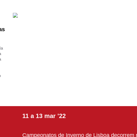
as
da
a
a
o
11
a
13
mar
'22
Campeonatos de Inverno de Lisboa decorrem 