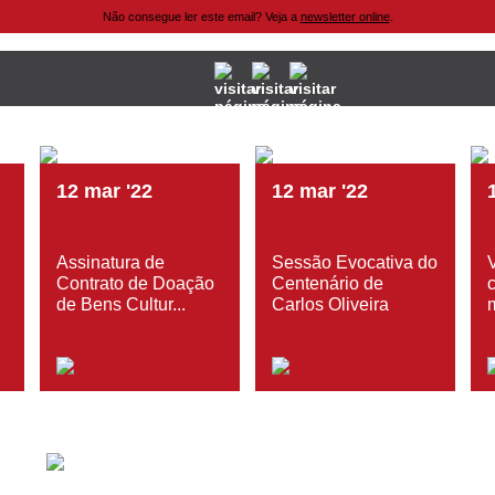
Não consegue ler este email? Veja a
newsletter online
.
12
mar
'22
12
mar
'22
Assinatura de
Sessão Evocativa do
Contrato de Doação
Centenário de
.
de Bens Cultur...
Carlos Oliveira