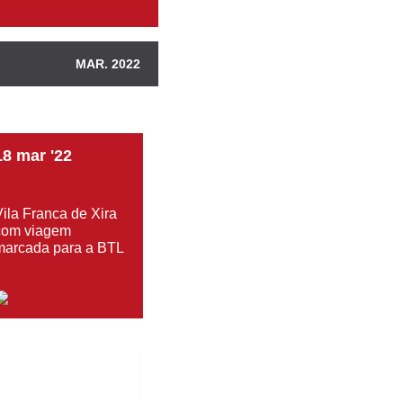
MAR. 2022
18
mar
'22
Vila Franca de Xira
com viagem
marcada para a BTL