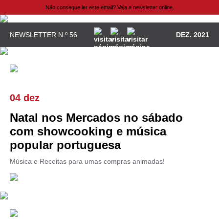
Não consegue ler este email? Veja a
newsletter online
.
NEWSLETTER N.º 56
DEZ. 2021
04 dez
Natal nos Mercados no sábado
com showcooking e música
popular portuguesa
Música e Receitas para umas compras animadas!