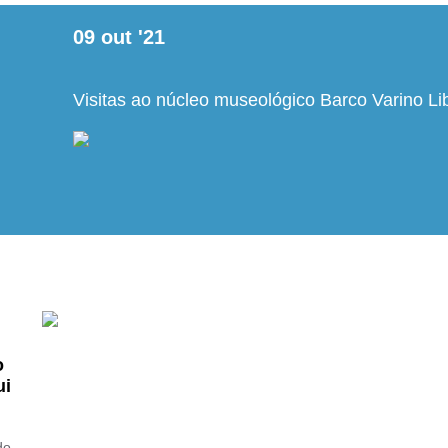
09
out
'21
Visitas ao núcleo museológico Barco Varino L
o
ui
do