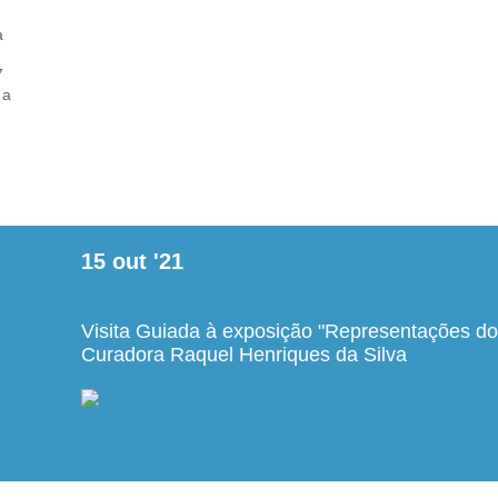
a
7
 a
15
out
'21
Visita Guiada à exposição "Representações do
Curadora Raquel Henriques da Silva