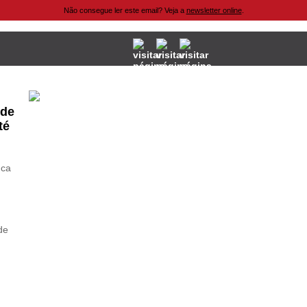
Não consegue ler este email? Veja a
newsletter online
.
 de
té
nca
de