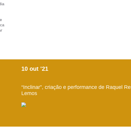
dia
te
ica
ar
10
out
'21
“Inclinar”, criação e performance de Raquel Re
Lemos