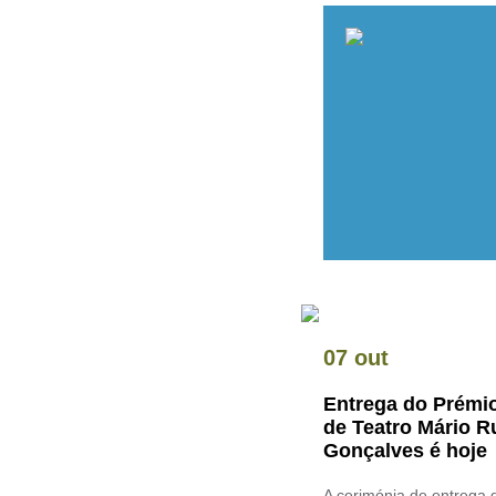
07 out
Entrega do Prémi
de Teatro Mário R
Gonçalves é hoje
A cerimónia de entrega 