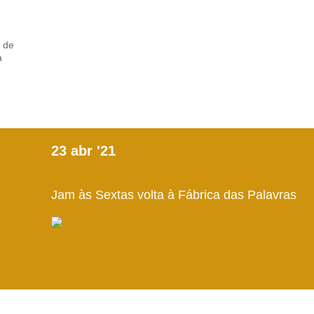
a de
a
23
abr
'21
Jam às Sextas volta à Fábrica das Palavras