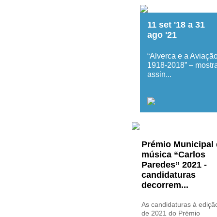
11
set
'18
a
31
ago
'21
“Alverca e a Aviação
1918-2018” – mostr
assin...
Prémio Municipal
música “Carlos
Paredes” 2021 -
candidaturas
decorrem...
As candidaturas à ediçã
de 2021 do Prémio