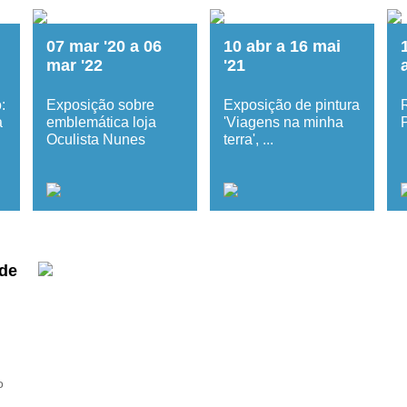
07
mar
'20
a
06
10
abr
a
16
mai
mar
'22
'21
:
Exposição sobre
Exposição de pintura
a
emblemática loja
'Viagens na minha
Oculista Nunes
terra', ...
 de
o