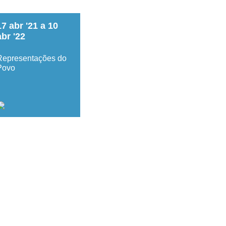
17
abr
'21
a
10
abr
'22
Representações do
Povo