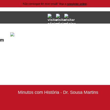
Não consegue ler este email? Veja a
newsletter online
.
em
Minutos com História - Dr. Sousa Martins