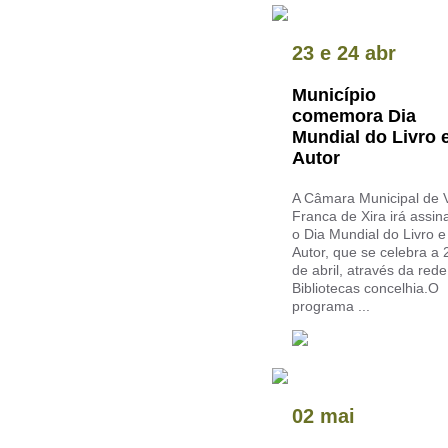
23
e
24 abr
Município
comemora Dia
Mundial do Livro 
Autor
A Câmara Municipal de V
Franca de Xira irá assin
o Dia Mundial do Livro e
Autor, que se celebra a 
de abril, através da red
Bibliotecas concelhia.O
programa ...
02 mai